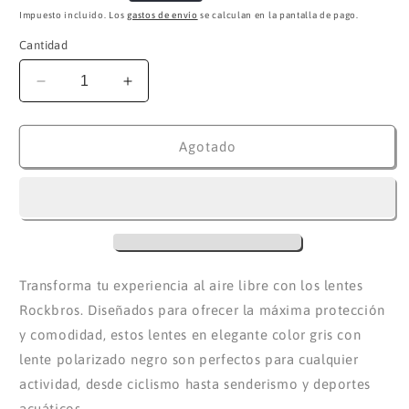
habitual
Impuesto incluido. Los
gastos de envío
se calculan en la pantalla de pago.
Cantidad
Reducir
Aumentar
cantidad
cantidad
para
para
Lentes
Lentes
Agotado
con
con
estuche
estuche
y
y
accesorios
accesorios
Rockbros.
Rockbros.
(Gris
(Gris
con
con
Transforma tu experiencia al aire libre con los lentes
lente
lente
Rockbros. Diseñados para ofrecer la máxima protección
Polarizado
Polarizado
y comodidad, estos lentes en elegante color gris con
negro)
negro)
lente polarizado negro son perfectos para cualquier
actividad, desde ciclismo hasta senderismo y deportes
acuáticos.