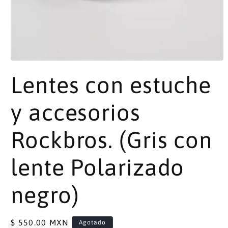
Abrir
elemento
Lentes con estuche
multimedia
1
en
una
y accesorios
ventana
modal
Rockbros. (Gris con
lente Polarizado
negro)
Precio
$ 550.00 MXN
Agotado