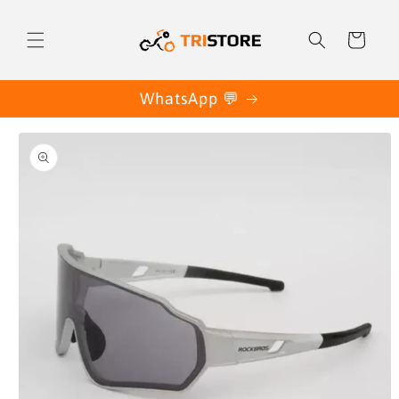
Ir
directamente
al contenido
Carrito
WhatsApp 💬
Ir
directamente
a la
información
del producto