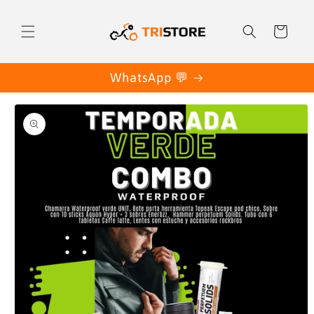
Ir
directamente
al contenido
Carrito
WhatsApp 💬
Ir
directamente
a la
información
del producto