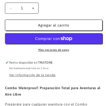
Reducir
Aumentar
cantidad
cantidad
para
para
Combo
Combo
Agregar al carrito
Waterproof:
Waterproof:
Preparación
Preparación
Total
Total
para
para
Aventuras
Aventuras
Más opciones de pago
al
al
Aire
Aire
Retiro disponible en
TRISTORE
Libre
Libre
Normalmente está listo en 1 hora
Ver información de la tienda
Combo Waterproof: Preparación Total para Aventuras al
Aire Libre
Prepárate para cualquier aventura con el Combo